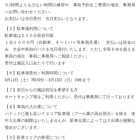
※2時間よりも少ない時間の練習や、事前予約をご希望の場合、事務局
へお問い合わせください。
お支払いは当日受付、当日支払いとなります。
【５】駐車場利用について
駐車場は２５０台収容可能
１台１０００円（自動車、オートバイ等車両共通） 支払いは現金の
み 大会中有効のパスを当日発行いたします。ただし全長６Ｍを超える
車両の場合、事前に事務局へご相談ください。
受付は施設入口あたりで行います
【６】駐車場受付／利用時間について
8月12日（土）7時30分～8月13日（日）15時まで
【７】前日からの施設宿泊を希望する方
オートキャンプ場をご利用ください。受付は事務局にて行っております
【８】車両の入出庫について
パドックに最も近いＦエリア駐車場（プール裏の高台部分）を除き、途
中入出庫の制限はいたしませんが、駐車位置によっては入出庫が困難な
場合がございます。
【９】駐車エリアの希望について