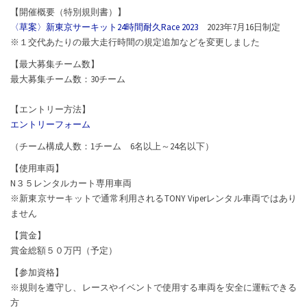
【開催概要（特別規則書）】
〈草案〉新東京サーキット24時間耐久Race 2023
2023年7月16日制定
※１交代あたりの最大走行時間の規定追加などを変更しました
【最大募集チーム数】
最大募集チーム数：30チーム
【エントリー方法】
エントリーフォーム
（チーム構成人数：1チーム 6名以上～24名以下）
【使用車両】
N３５レンタルカート専用車両
※新東京サーキットで通常利用されるTONY Viperレンタル車両ではあり
ません
【賞金】
賞金総額５０万円（予定）
【参加資格】
※規則を遵守し、レースやイベントで使用する車両を安全に運転できる
方