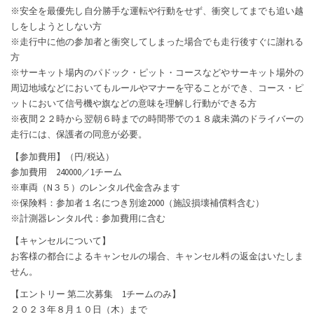
※安全を最優先し自分勝手な運転や行動をせず、衝突してまでも追い越
しをしようとしない方
※走行中に他の参加者と衝突してしまった場合でも走行後すぐに謝れる
方
※サーキット場内のパドック・ピット・コースなどやサーキット場外の
周辺地域などにおいてもルールやマナーを守ることができ、コース・ピ
ットにおいて信号機や旗などの意味を理解し行動ができる方
※夜間２２時から翌朝６時までの時間帯での１８歳未満のドライバーの
走行には、保護者の同意が必要。
【参加費用】（円/税込）
参加費用 240000／1チーム
※車両（N３５）のレンタル代金含みます
※保険料：参加者１名につき別途2000（施設損壊補償料含む）
※計測器レンタル代：参加費用に含む
【キャンセルについて】
お客様の都合によるキャンセルの場合、キャンセル料の返金はいたしま
せん。
【エントリー 第二次募集 1チームのみ】
２０２３年８月１０日（木）まで