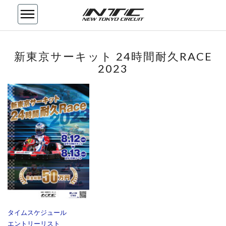
新
新東京サーキット 24時間耐久RACE
東
2023
京
サ
ー
キ
ッ
ト
24
時
間
耐
久
RACE
2023
タイムスケジュール
エントリーリスト