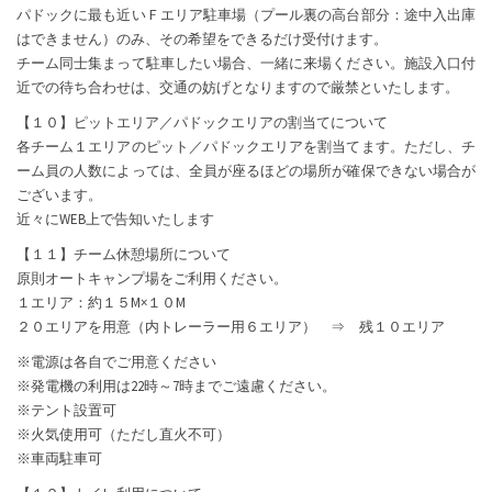
パドックに最も近いＦエリア駐車場（プール裏の高台部分：途中入出庫
はできません）のみ、その希望をできるだけ受付けます。
チーム同士集まって駐車したい場合、一緒に来場ください。施設入口付
近での待ち合わせは、交通の妨げとなりますので厳禁といたします。
【１０】ピットエリア／パドックエリアの割当てについて
各チーム１エリアのピット／パドックエリアを割当てます。ただし、チ
ーム員の人数によっては、全員が座るほどの場所が確保できない場合が
ございます。
近々にWEB上で告知いたします
【１１】チーム休憩場所について
原則オートキャンプ場をご利用ください。
１エリア：約１５M×１０M
２０エリアを用意（内トレーラー用６エリア） ⇒ 残１０エリア
※電源は各自でご用意ください
※発電機の利用は22時～7時までご遠慮ください。
※テント設置可
※火気使用可（ただし直火不可）
※車両駐車可