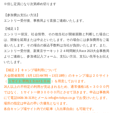
※但し定員になり次第締め切ります
【参加費お支払い方法】
エントリー受付後、事務局より直接ご連絡いたします。
【補足１】
エントリー状況、社会情勢、その他当社が開催困難と判断した場合に
は、開催を延期または中止といたします。その場合には参加費用をご返
金いたします。その場合の振込手数料は当社が負担いたします。また、
エントリー受付後、新東京サーキット２４時間耐久Race 2023大会事務局
よりご連絡し、参加者記入フォーム、支払い方法、支払い先等をお伝え
いたします。
【補足２】キャンプ場利用について
大会開催期間（8月12日AM7時～13日18時）のキャンプ場は２０サイト
（
１サイト 平均１５ｍ×１０ｍ
）を用意しております。
20人以上の不特定の利用が見込まれるため、通常価格1名＝３０００円
ではなく、１サイト一律３００００円とさせて頂きます。申込は事務局
にて電話0436-36-3139とメール info@n-tokyo.co.jp でお受けいたします。
場所の指定は申込の早い方優先となります。
各自キャンプ場サイト内での駐車（入出庫自由）も可能です。