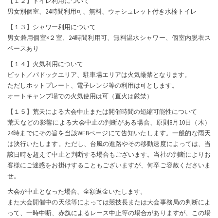
【１２】トイレ利用について
男女別個室、24時間利用可、無料、ウォシュレット付き水栓トイレ
【１３】シャワー利用について
男女兼用個室×２室、24時間利用可、無料温水シャワー、個室内脱衣ス
ペースあり
【１４】火気利用について
ピット／パドックエリア、駐車場エリアは火気厳禁となります。
ただしホットプレート、電子レンジ等の利用は可とします。
オートキャンプ場での火気使用は可（直火は厳禁）
【１５】荒天による大会中止または開催時間の短縮可能性について
荒天などの影響による大会中止の判断がある場合、原則8月10日（木）
24時までにその旨を当該WEBページにて告知いたします。一般的な雨天
は決行いたします。ただし、台風の進路やその移動速度によっては、当
該日時を超えて中止と判断する場合もございます。当社の判断によりお
客様にご迷惑をお掛けすることもございますが、何卒ご容赦くださいま
せ。
大会が中止となった場合、全額返金いたします。
また大会開催中の天候等によっては競技長または大会事務局の判断によ
って、一時中断、赤旗によるレース中止等の場合がありますが、この場