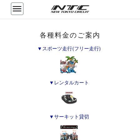
各
各種料金のご案内
種
料
▼スポーツ走行(フリー走行)
金
の
ご
案
内
▼レンタルカート
▼サーキット貸切