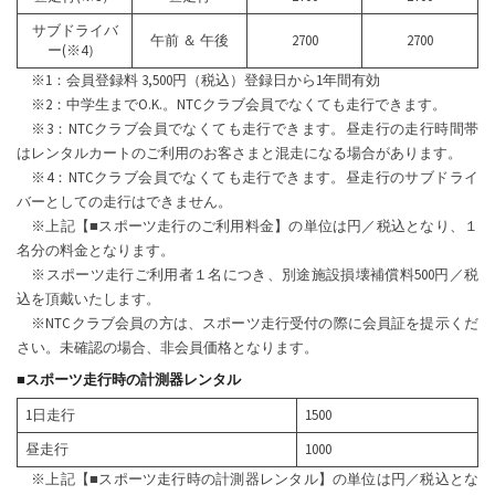
サブドライバ
午前 ＆ 午後
2700
2700
ー(※4）
※1：会員登録料 3,500円（税込）登録日から1年間有効
※2：中学生までO.K.。NTCクラブ会員でなくても走行できます。
※3：NTCクラブ会員でなくても走行できます。昼走行の走行時間帯
はレンタルカートのご利用のお客さまと混走になる場合があります。
※4：NTCクラブ会員でなくても走行できます。昼走行のサブドライ
バーとしての走行はできません。
※上記【■スポーツ走行のご利用料金】の単位は円／税込となり、１
名分の料金となります。
※スポーツ走行ご利用者１名につき、別途施設損壊補償料500円／税
込を頂戴いたします。
※NTCクラブ会員の方は、スポーツ走行受付の際に会員証を提示くだ
さい。未確認の場合、非会員価格となります。
■スポーツ走行時の計測器レンタル
1日走行
1500
昼走行
1000
※上記【■スポーツ走行時の計測器レンタル】の単位は円／税込とな