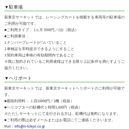
▼駐車場
新東京サーキットでは、レーシングカートを積載する車両等の駐車場の
ご利用が可能です。
■ご利用タイプ： 1ヵ月 5500円／1台（税込）
■ご利用事項：
1.ナンバープレートがついていること
2.車検証を常時提示できるようにすること
3.契約車両は車検の有効期間内であること
※既に契約されているご利用者様はできる限り上記条件を満たすようご
協力ください。
▼ヘリポート
新東京サーキットでは、新東京サーキットヘリポートのご利用が可能で
す。
■着陸利用料： １回10000円／1機（税抜）
■ヘリコプターの駐機代１時間1,000円（税抜）
※ただしサーキットにて走行される方は、駐機代は無料になります。
■ご利用の際は必ずメールまたはお電話にてご連絡くださいませ。
Mail：
info@n-tokyo.co.jp