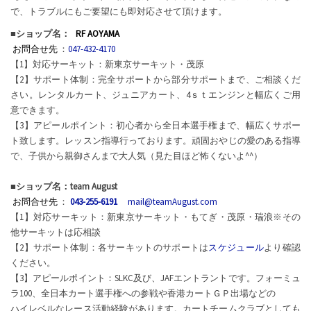
で、トラブルにもご要望にも即対応させて頂けます。
■ショップ名：
RF AOYAMA
お問合せ先
：
047-432-4170
【1】対応サーキット：新東京サーキット・茂原
【2】サポート体制：完全サポートから部分サポートまで、ご相談くだ
さい。レンタルカート、ジュニアカート、4ｓｔエンジンと幅広くご用
意できます。
【3】アピールポイント：初心者から全日本選手権まで、幅広くサポー
ト致します。レッスン指導行っております。頑固おやじの愛のある指導
で、子供から親御さんまで大人気（見た目ほど怖くないよ^^）
■ショップ名：team August
お問合せ先
：
043-255-6191
mail@teamAugust.com
【1】対応サーキット：新東京サーキット・もてぎ・茂原・瑞浪※その
他サーキットは応相談
【2】サポート体制：各サーキットのサポートは
スケジュール
より確認
ください。
【3】アピールポイント：SLKC及び、JAFエントラントです。フォーミュ
ラ100、全日本カート選手権への参戦や香港カートＧＰ出場などの
ハイレベルなレース活動経験があります。カートチームクラブとしても