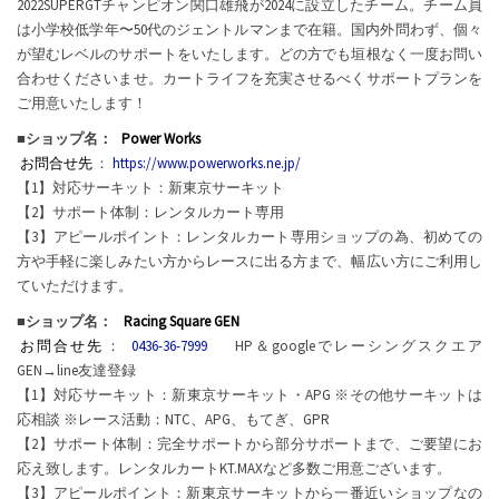
2022SUPERGTチャンピオン関口雄飛が2024に設立したチーム。チーム員
は小学校低学年〜50代のジェントルマンまで在籍。国内外問わず、個々
が望むレベルのサポートをいたします。どの方でも垣根なく一度お問い
合わせくださいませ。カートライフを充実させるべくサポートプランを
ご用意いたします！
■ショップ名：
Power Works
お問合せ先
：
https://www.powerworks.ne.jp/
【1】対応サーキット：新東京サーキット
【2】サポート体制：レンタルカート専用
【3】アピールポイント：レンタルカート専用ショップの為、初めての
方や手軽に楽しみたい方からレースに出る方まで、幅広い方にご利用し
ていただけます。
■ショップ名：
Racing Square GEN
お問合せ先
：
0436-36-7999
HP＆googleでレーシングスクエア
GEN→line友達登録
【1】対応サーキット：新東京サーキット・APG ※その他サーキットは
応相談 ※レース活動：NTC、APG、もてぎ、GPR
【2】サポート体制：完全サポートから部分サポートまで、ご要望にお
応え致します。レンタルカートKT.MAXなど多数ご用意ございます。
【3】アピールポイント：新東京サーキットから一番近いショップなの