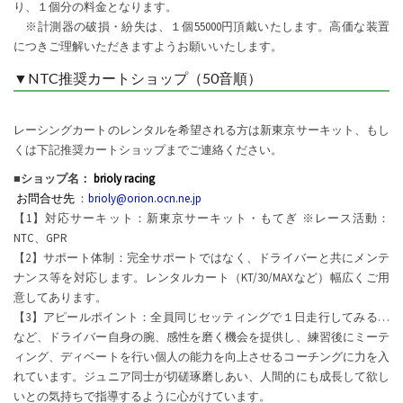
り、１個分の料金となります。
※計測器の破損・紛失は、１個55000円頂戴いたします。高価な装置
につきご理解いただきますようお願いいたします。
▼NTC推奨カートショップ（50音順）
レーシングカートのレンタルを希望される方は新東京サーキット、もし
くは下記推奨カートショップまでご連絡ください。
■ショップ名：
brioly racing
お問合せ先
：
brioly@orion.ocn.ne.jp
【1】対応サーキット：新東京サーキット・もてぎ ※レース活動：
NTC、GPR
【2】サポート体制：完全サポートではなく、ドライバーと共にメンテ
ナンス等を対応します。レンタルカート（KT/30/MAXなど）幅広くご用
意してあります。
【3】アピールポイント：全員同じセッティングで１日走行してみる…
など、ドライバー自身の腕、感性を磨く機会を提供し、練習後にミーテ
ィング、ディベートを行い個人の能力を向上させるコーチングに力を入
れています。ジュニア同士が切磋琢磨しあい、人間的にも成長して欲し
いとの気持ちで指導するように心がけています。