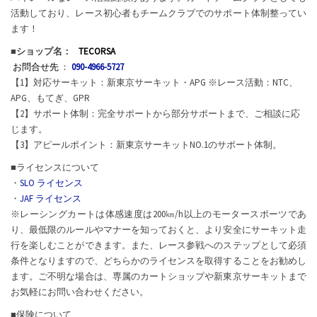
活動しており、レース初心者もチームクラブでのサポート体制整ってい
ます！
■ショップ名：
TECORSA
お問合せ先
：
090-4966-5727
【1】対応サーキット：新東京サーキット・APG ※レース活動：NTC、
APG、もてぎ、GPR
【2】サポート体制：完全サポートから部分サポートまで、ご相談に応
じます。
【3】アピールポイント：新東京サーキットNO.1のサポート体制。
■ライセンスについて
・
SLO ライセンス
・
JAF ライセンス
※レーシングカートは体感速度は200㎞/h以上のモータースポーツであ
り、最低限のルールやマナーを知っておくと、より安全にサーキット走
行を楽しむことができます。また、レース参戦へのステップとして必須
条件となりますので、どちらかのライセンスを取得することをお勧めし
ます。ご不明な場合は、専属のカートショップや新東京サーキットまで
お気軽にお問い合わせください。
■保険について