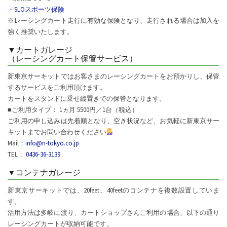
・
SLOスポーツ保険
※レーシングカート走行に有効な保険となり、走行される場合は加入を
強く推奨いたします。
▼カートガレージ
（レーシングカート保管サービス）
新東京サーキットではお客さまのレーシングカートをお預かりし、保管
するサービスをご利用頂けます。
カートをスタンドに乗せ縦置きでの保管となります。
■ご利用タイプ： 1ヵ月 5500円／1台（税込）
ご利用の申し込みは先着順となり、空き状況など、お気軽に新東京サー
キットまでお問い合わせください
Mail：
info@n-tokyo.co.jp
TEL：
0436-36-3139
▼コンテナガレージ
新東京サーキットでは、20feet、40feetのコンテナを複数設置していま
す。
活用方法は多岐に渡り、カートショップさんご利用の場合、以下の通り
レーシングカートが収納可能です。