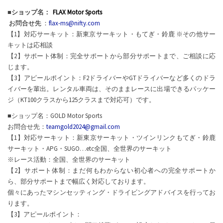
■ショップ名：
FLAX Motor Sports
お問合せ先
：
flax-ms@nifty.com
【1】対応サーキット：新東京サーキット・もてぎ・鈴鹿 ※その他サー
キットは応相談
【2】サポート体制：完全サポートから部分サポートまで、ご相談に応
じます。
【3】アピールポイント：F2ドライバーやGTドライバーなど多くのドラ
イバーを輩出。レンタル車両は、そのままレースに出場できるパッケー
ジ（KT100クラスから125クラスまで対応可）です。
■ショップ名：GOLD Motor Sports
お問合せ先：
teamgold2024@gmail.com
【1】対応サーキット：新東京サーキット・ツインリンクもてぎ・鈴鹿
サーキット・APG・SUGO…etc全国、全世界のサーキット
※レース活動：全国、全世界のサーキット
【2】サポート体制：まだ何もわからない初心者への完全サポートか
ら、部分サポートまで幅広く対応しております。
個々にあったマシンセッティング・ドライビングアドバイスを行ってお
ります。
【3】アピールポイント：