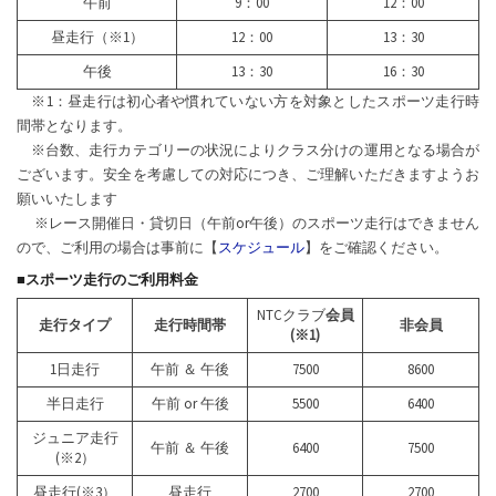
午前
9：00
12：00
昼走行（※1）
12：00
13：30
午後
13：30
16：30
※1：昼走行は初心者や慣れていない方を対象としたスポーツ走行時
間帯となります。
※台数、走行カテゴリーの状況によりクラス分けの運用となる場合が
ございます。安全を考慮しての対応につき、ご理解いただきますようお
願いいたします
※レース開催日・貸切日（午前or午後）のスポーツ走行はできません
ので、ご利用の場合は事前に【
スケジュール
】をご確認ください。
■スポーツ走行のご利用料金
NTCクラブ
会員
走行タイプ
走行時間帯
非会員
(※1)
1日走行
午前 ＆ 午後
7500
8600
半日走行
午前 or 午後
5500
6400
ジュニア走行
午前 ＆ 午後
6400
7500
(※2）
昼走行(※3）
昼走行
2700
2700