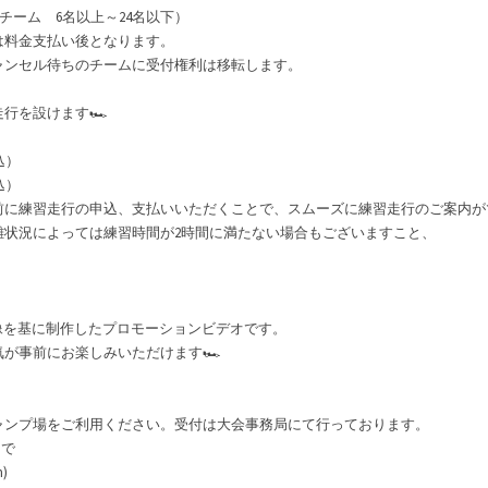
チーム 6名以上～24名以下）
料金支払い後となります。
ンセル待ちのチームに受付権利は移転します。
行を設けます🏎
込）
込）
前に練習走行の申込、支払いいただくことで、スムーズに練習走行のご案内
雑状況によっては練習時間が2時間に満たない場合もございますこと、
像を基に制作したプロモーションビデオです。
が事前にお楽しみいただけます🏎
ンプ場をご利用ください。受付は大会事務局にて行っております。
まで
)