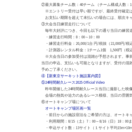
②最大募集チーム数：40チーム （チーム構成人数：1
※エントリー受付は早い順ですが、最終受付確定は
お支払い期限を超えて未払いの場合には、順次キャ
③大会当日練習走行について
毎年大好評につき、今回も以下の通り当日の練習走
・練習走行時間：8：00～10：00
・練習走行料金：20,000/1台 円/税抜（22,000円/税
・計測器レンタル料金：1チーム1個 1,500円（税
※大会当日の参加受付は混雑が予想されます。事
当日の申込、支払いも可能となりますが、受付の混
予めご了承ください。
④【新東京サーキット施設案内図】
⑤24時間耐久レース2025 Official Video
昨年開催した24時間耐久レース当日に撮影した映
会場の熱気や迫力のあるレース模様、当日の雰囲気
⑥オートキャンプ場について
オートキャンプ場区画一覧
・前日からの施設宿泊をご希望の方は、オートキャ
・利用期間：8/15（土）7：00～8/16（日）18：00
・申込サイト数：13サイト（１サイト平均15m×10m