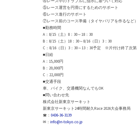
④レース中のトラブルに指示に基づいて対応
⑤レース運営を円滑にするためのサポート
⑥レース進行のサポート
⑦レース前のコース準備（タイヤバリアを作るなど
■勤務時間
A：8/15（土）8：30～18：30
B：8/15（土）18：30～8/16（日）3：30
C：8/16（日）3：30～13：30予定 ※片付け終了次第
■日給
A：15,000円
B：20,000円
C：22,000円
■交通手段
車、バイク、交通機関なんでもOK
■問い合わせ先
株式会社新東京サーキット
新東京サーキット24時間耐久Race 2026大会事務局
☎：
0436-36-3139
✉：
info@n-tokyo.co.jp