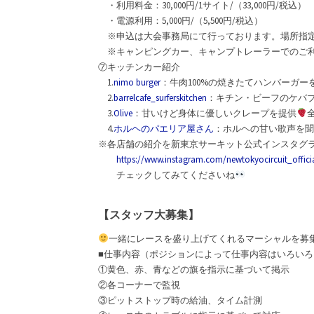
・利用料金：30,000円/1サイト/（33,000円/税込）
・電源利用：5,000円/（5,500円/税込）
※申込は大会事務局にて行っております。場所指定
※キャンピングカー、キャンプトレーラーでのご利
⑦キッチンカー紹介
1.
nimo burger
：牛肉100%の焼きたてハンバーガー
2.
barrelcafe_surferskitchen
：キチン・ビーフのケバブ
3.
Olive
：甘いけど身体に優しいクレープを提供
4.
ホルヘのパエリア屋さん
：ホルヘの甘い歌声を聞
※各店舗の紹介を新東京サーキット公式インスタグ
https://www.instagram.com/newtokyocircuit_offici
チェックしてみてくださいね
【スタッフ大募集】
一緒にレースを盛り上げてくれるマーシャルを募
■仕事内容（ポジションによって仕事内容はいろいろ
①黄色、赤、青などの旗を指示に基づいて掲示
②各コーナーで監視
③ピットストップ時の給油、タイム計測