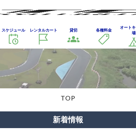
オートキ
スケジュール
レンタルカート
貸切
各種料金
場
TOP
TOP
新着情報