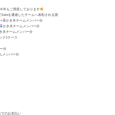
ド）今年もご用意しております
Gateを通過したチームへ表彰される賞
分+
かき氷チームメンバー分
かき氷チームメンバー分
き氷チームメンバー分
リンク1ケース
ー分
ムメンバー分
金でのお支払い