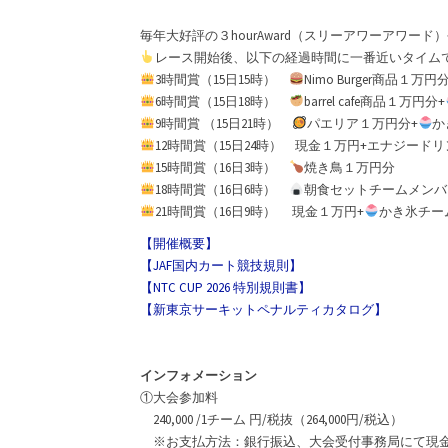
毎年大好評の３hourAward（スリーアワーアワー
レース開始後、以下の経過時間に一番近いタイムで
3時間賞（15日15時）
Nimo Burger商品１万円
6時間賞（15日18時）
barrel cafe商品１万円分+
9時間賞 （15日21時）
パエリア１万円分+
か
12時間賞（15日24時） 現金１万円+エナジード
15時間賞（16日3時）
焼き鳥１万円分
18時間賞（16日6時）
朝食セットチームメンバ
21時間賞（16日9時） 現金１万円+
かき氷チー
【開催概要】
【JAF国内カート競技規則】
【NTC CUP 2026 特別規則書】
【新東京サーキットペナルティカタログ】
インフォメーション
①大会参加料
240,000 /1チーム 円/税抜（264,000円/税込）
※お支払方法：銀行振込、大会受付事務局にて現