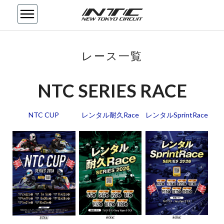
レ
レース一覧
ー
ス
一
NTC SERIES RACE
覧
NTC CUP
レンタル耐久Race
レンタルSprintRace