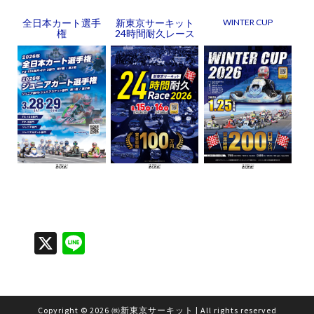
全日本カート選手
新東京サーキット
WINTER CUP
権
24時間耐久レース
X
Li
n
e
Copyright
© 2026
㈱新東京サーキット
|
All rights reserved