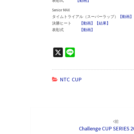
表彰式
【動画】
Senior MAX
タイムトライアル（スーパーラップ）
【動画】
決勝ヒート
【動画】
【結果】
表彰式
【動画】
X
Li
n
e
NTC CUP
投
稿
前
Challenge CUP SERIES 2
ナ