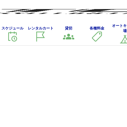
NTC
オートキ
スケジュール
レンタルカート
貸切
各種料金
NTC CUP SERIES 2023 RD.3
場
CUP
SERIES
2023
RD.3