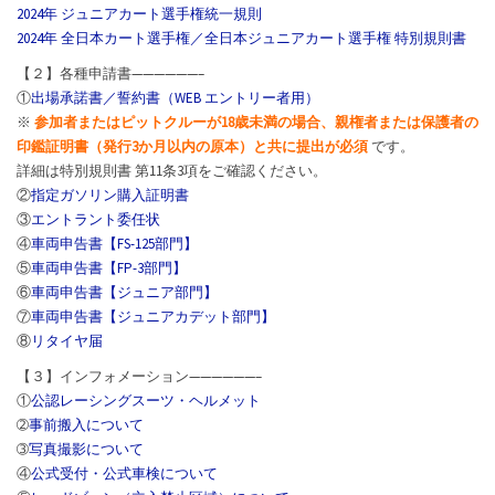
2024年 ジュニアカート選手権統一規則
2024年 全日本カート選手権／全日本ジュニアカート選手権 特別規則書
【２】各種申請書——————–
①
出場承諾書／誓約書（WEB エントリー者用）
※
参加者またはピットクルーが18歳未満の場合、親権者または保護者の
印鑑証明書（発行3か月以内の原本）と共に提出が必須
です。
詳細は特別規則書 第11条3項をご確認ください。
②
指定ガソリン購入証明書
③
エントラント委任状
④
車両申告書【FS-125部門】
⑤
車両申告書【FP-3部門】
⑥
車両申告書【ジュニア部門】
⑦
車両申告書【ジュニアカデット部門】
⑧
リタイヤ届
【３】インフォメーション——————–
①
公認レーシングスーツ・ヘルメット
➁
事前搬入について
➂
写真撮影について
④
公式受付・公式車検について