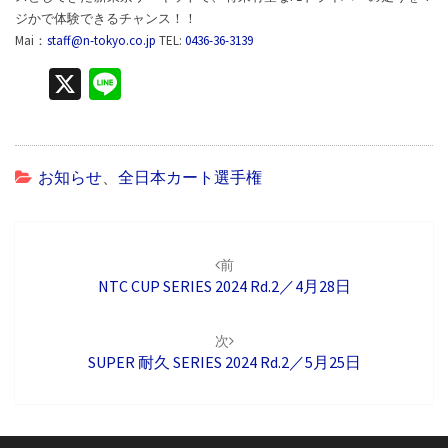
ジかで体験できるチャンス！！
Mai：
staff@n-tokyo.co.jp
TEL:
0436-36-3139
X
Li
n
e
お知らせ
、
全日本カート選手権
投
稿
前
ナ
NTC CUP SERIES 2024 Rd.2／4月28日
ビ
ゲ
次
ー
SUPER 耐久 SERIES 2024 Rd.2／5月25日
シ
ョ
ン