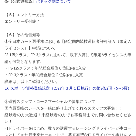
⑮【公式通知15】
パドック割について
【５】エントリー方法——————–
エントリー受付終了
【６】その他告知等——————–
①全日本カート選手権における【限定国内競技運転者許可証Ａ（限定Ａ
ライセンス）】申請について
FS-125クラス、FP-3クラスにおいて、以下入賞にて限定Aライセンスの申
請が可能となります。
・FS-125クラス：年間総合順位６位以内に入賞
・FP-3クラス：年間総合順位２位以内に入賞
詳細は、以下ご確認ください。
JAFスポーツ資格登録規定（2023年３月１日施行）の第2条2項（5～6頁）
②運営スタッフ・コースマーシャルの募集について
国内最高峰のレースを一緒に盛り上げてくれるスタッフ大募集！！
経験者の方大歓迎！未経験者の方でも事務所までお問い合わせくださ
い！
F1ドライバーをはじめ、数々の活躍するレーシングドライバーが本コー
スとしてきた新東京サーキットで、将来有望なF1ドライバーの走りをマ