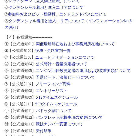
⑤
レッドゾーン（立入禁止区域）について
⑥
クレデンシャル着用と進入エリアについて
➆
参加料およびピット登録料、エントラントパスについて
⑧
クレデンシャル着用と進入エリアについて（インフォメーションNo:6
の改訂）
【４】各種通知——————–
①【公式通知01】
開催場所所在地および事務局所在地について
➁【公式通知02】
役務・走路審判一覧
➂【公式通知03】
ニュートラリゼーションについて
④【公式通知04】
公式時計・音量測定器ついて
⑤【公式通知05】
エンジン回転数測定器の運用および装着要領について
⑥【公式通知06】
予選ヒート、決勝ヒートについて
➆【公式通知07】
ブリーフィング資料
⑧【公式通知08】
エントリーリスト
⑨【公式通知09】
5.18タイムスケジュール
➉【公式通知10】
5.19タイムスケジュール
⑪【公式通知11】
パドック割について
⑫【公式通知12】
パンフレット記載事項の変更について
⑬【公式通知13】
競技ナンバー変更について
⑭【公式通知14】
受付結果