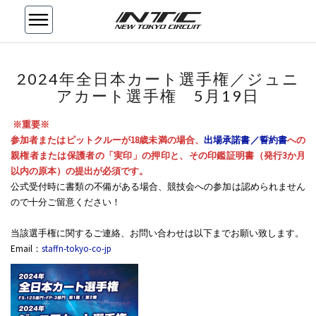
2024
2024年全日本カート選手権／ジュニ
年
アカート選手権 5月19日
全
日
※重要※
本
参加者またはピットクルーが18歳未満の場合、
カ
出場承諾書／誓約書
への
親権者または保護者の「実印」の押印と、その印鑑証明書（発行3か月
ー
以内の原本）の提出が必須です。
ト
公式受付時に書類の不備がある場合、競技会への参加は認められません
選
ので十分ご留意ください！
手
権
当該選手権に関するご連絡、お問い合わせは以下までお願い致します。
／
Email：
staffn-tokyo-co-jp
ジ
ュ
ニ
ア
カ