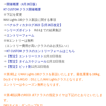
⇒
開催概要（6月28日版）
KT CUSTOM クラス開催概要
※下記を変更
MAX Lights 180クラス新設に関する事項
⇒
ペナルティカタログ2023【2月26日改定】
⇒
シリーズポイント
Rd.6までの結果集計
⇒
エントリーフォーム
※Wエントリーは無料
（エントリー費用が高いクラスのみお支払い♫）
⇒
KT CUSTOM クラスのエントリーフォームはこちら
⇒
【暫定】エントリーリスト
12月22日現在
⇒
【暫定】タイムスケジュール
12月22日現在
⇒
【暫定】ピット割
12月22日現在
※第3戦よりMAX Lights 180クラスを新設いたします。最低重量を180kg、
DryタイヤをMOJO：D5としたMAX Lightsクラスとなります。
エントリーは今シーズン無料となります。
※第4戦以降のREED JETクラスの指定タイヤは下記のとおりといたしま
す。
DRYタイヤ：ダンロップSL22