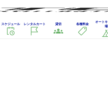
レ
オートキ
スケジュール
レンタルカート
貸切
各種料金
レース結果
場
ー
ス
結
果