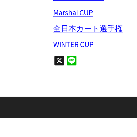
Marshal CUP
全日本カート選手権
WINTER CUP
X
Li
n
e