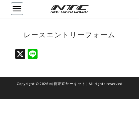
レ
レースエントリーフォーム
ー
ス
エ
X
Li
ン
n
ト
リ
e
ー
フ
Copyright
© 2026
㈱新東京サーキット
|
All rights reserved
ォ
ー
ム