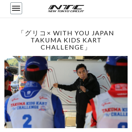
「グ
「グリコ× WITH YOU JAPAN
リ
TAKUMA KIDS KART
コ
CHALLENGE」
×
WITH
YOU
JAPAN
TAKUMA
KIDS
KART
CHALLENGE」