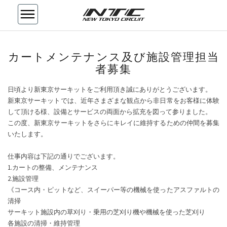
カ
カートメンテナンス及び施設管理担当
ー
者募集
ト
メ
日頃より新東京サーキットをご利用頂き誠にありがとうございます。
ン
新東京サーキットでは、近年さまざまな観点から非日常をお客様に体験
テ
して頂ける様、設備とサービスの両面から拡充を図って参りました。
ナ
この度、新東京サーキットをさらにキレイに維持するための仲間を募集
ン
いたします。
ス
及
仕事内容は下記の通りでございます。
び
1.カートの整備、メンテナンス
施
2.施設管理
設
《コース内・ピットなど、スイーパー等の機械を使ったアスファルトの
管
清掃
理
サーキット施設内の草刈り・乗用の芝刈り機や機械を使った芝刈り
担
各施設の清掃・維持管理
当