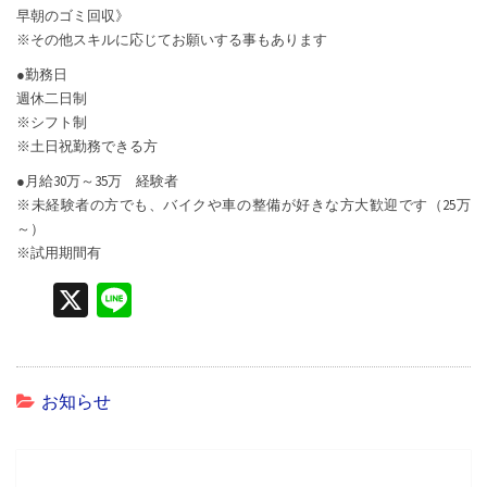
早朝のゴミ回収》
者
※その他スキルに応じてお願いする事もあります
募
集
●勤務日
週休二日制
※シフト制
※土日祝勤務できる方
●月給30万～35万 経験者
※未経験者の方でも、バイクや車の整備が好きな方大歓迎です（25万
～）
※試用期間有
X
Li
n
e
お知らせ
投