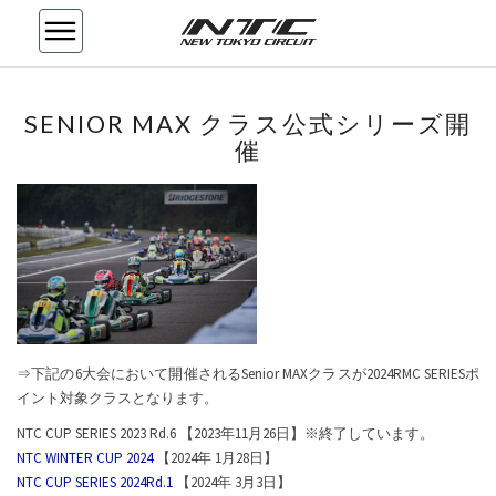
SENIOR
SENIOR MAX クラス公式シリーズ開
MAX
催
ク
ラ
ス
公
式
シ
リ
ー
ズ
開
⇒下記の6大会において開催されるSenior MAXクラスが2024RMC SERIESポ
催
イント対象クラスとなります。
NTC CUP SERIES 2023 Rd.6 【2023年11月26日】※終了しています。
NTC WINTER CUP 2024
【2024年 1月28日】
NTC CUP SERIES 2024Rd.1
【2024年 3月3日】