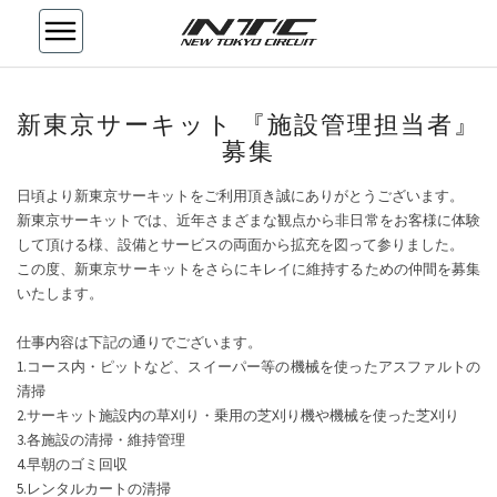
新
新東京サーキット 『施設管理担当者』
東
募集
京
サ
日頃より新東京サーキットをご利用頂き誠にありがとうございます。
ー
新東京サーキットでは、近年さまざまな観点から非日常をお客様に体験
キ
して頂ける様、設備とサービスの両面から拡充を図って参りました。
ッ
この度、新東京サーキットをさらにキレイに維持するための仲間を募集
ト
いたします。
『施
設
仕事内容は下記の通りでございます。
管
1.コース内・ピットなど、スイーパー等の機械を使ったアスファルトの
理
清掃
担
2.サーキット施設内の草刈り・乗用の芝刈り機や機械を使った芝刈り
当
3.各施設の清掃・維持管理
者』
4.早朝のゴミ回収
募
5.レンタルカートの清掃
集