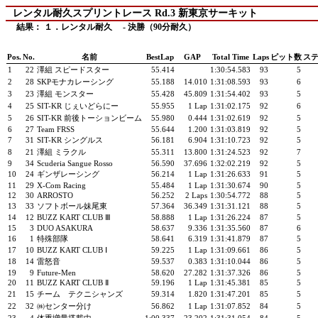
レンタル耐久スプリントレース Rd.3 新東京サーキット
結果： １．レンタル耐久 - 決勝（90分耐久）
Pos.
No.
名前
BestLap
GAP
Total Time
Laps
ピット数
ス
1
22
澤組 スピードスター
55.414
1:30:54.583
93
5
2
28
SKPモナカレーシング
55.188
14.010
1:31:08.593
93
6
3
23
澤組 モンスター
55.428
45.809
1:31:54.402
93
5
4
25
SIT-KR じぇいどらにー
55.955
1 Lap
1:31:02.175
92
6
5
26
SIT-KR 前後トーションビーム
55.980
0.444
1:31:02.619
92
5
6
27
Team FRSS
55.644
1.200
1:31:03.819
92
5
7
31
SIT-KR シングルス
56.181
6.904
1:31:10.723
92
5
8
21
澤組 ミラクル
55.311
13.800
1:31:24.523
92
7
9
34
Scuderia Sangue Rosso
56.590
37.696
1:32:02.219
92
5
10
24
ギンザレーシング
56.214
1 Lap
1:31:26.633
91
5
11
29
X-Com Racing
55.484
1 Lap
1:31:30.674
90
5
12
30
ARROSTO
56.252
2 Laps
1:30:54.772
88
5
13
33
ソフトボール妹尾東
57.364
36.349
1:31:31.121
88
5
14
12
BUZZ KART CLUB Ⅲ
58.888
1 Lap
1:31:26.224
87
5
15
3
DUO ASAKURA
58.637
9.336
1:31:35.560
87
6
16
1
特殊部隊
58.641
6.319
1:31:41.879
87
5
17
10
BUZZ KART CLUB Ⅰ
59.225
1 Lap
1:31:09.661
86
5
18
14
雷怒音
59.537
0.383
1:31:10.044
86
5
19
9
Future-Men
58.620
27.282
1:31:37.326
86
5
20
11
BUZZ KART CLUB Ⅱ
59.196
1 Lap
1:31:45.381
85
5
21
15
チーム テクニシャンズ
59.314
1.820
1:31:47.201
85
5
22
32
㈱センター分け
56.862
1 Lap
1:31:07.852
84
5