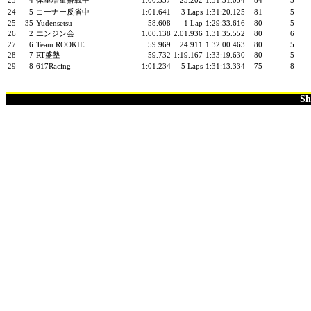
23
4
体重増量搭載中
1:00.337
23.202
1:31:31.054
84
5
24
5
コーナー反省中
1:01.641
3 Laps
1:31:20.125
81
5
25
35
Yudensetsu
58.608
1 Lap
1:29:33.616
80
5
26
2
エンジン会
1:00.138
2:01.936
1:31:35.552
80
6
27
6
Team ROOKIE
59.969
24.911
1:32:00.463
80
5
28
7
RT盛塾
59.732
1:19.167
1:33:19.630
80
5
29
8
617Racing
1:01.234
5 Laps
1:31:13.334
75
8
Sh