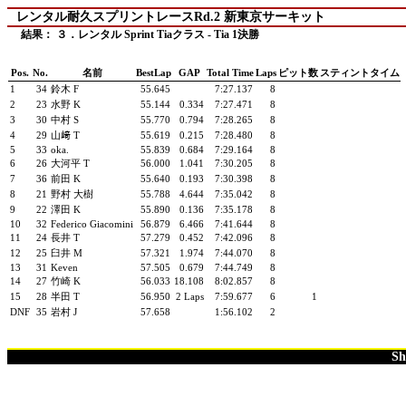
レンタル耐久スプリントレースRd.2 新東京サーキット
結果： ３．レンタル Sprint Tiaクラス - Tia 1決勝
Pos.
No.
名前
BestLap
GAP
Total Time
Laps
ピット数
スティントタイム
1
34
鈴木 F
55.645
7:27.137
8
2
23
水野 K
55.144
0.334
7:27.471
8
3
30
中村 S
55.770
0.794
7:28.265
8
4
29
山﨑 T
55.619
0.215
7:28.480
8
5
33
oka.
55.839
0.684
7:29.164
8
6
26
大河平 T
56.000
1.041
7:30.205
8
7
36
前田 K
55.640
0.193
7:30.398
8
8
21
野村 大樹
55.788
4.644
7:35.042
8
9
22
澤田 K
55.890
0.136
7:35.178
8
10
32
Federico Giacomini
56.879
6.466
7:41.644
8
11
24
長井 T
57.279
0.452
7:42.096
8
12
25
臼井 M
57.321
1.974
7:44.070
8
13
31
Keven
57.505
0.679
7:44.749
8
14
27
竹崎 K
56.033
18.108
8:02.857
8
15
28
半田 T
56.950
2 Laps
7:59.677
6
1
DNF
35
岩村 J
57.658
1:56.102
2
Sh