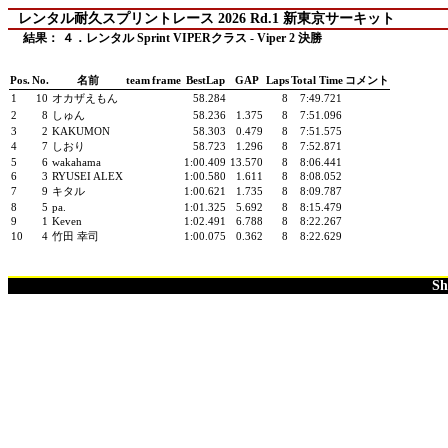
レンタル耐久スプリントレース 2026 Rd.1 新東京サーキット
結果： ４．レンタル Sprint VIPERクラス - Viper 2 決勝
Pos.
No.
名前
team
frame
BestLap
GAP
Laps
Total Time
コメント
1
10
オカザえもん
58.284
8
7:49.721
2
8
しゅん
58.236
1.375
8
7:51.096
3
2
KAKUMON
58.303
0.479
8
7:51.575
4
7
しおり
58.723
1.296
8
7:52.871
5
6
wakahama
1:00.409
13.570
8
8:06.441
6
3
RYUSEI ALEX
1:00.580
1.611
8
8:08.052
7
9
キタル
1:00.621
1.735
8
8:09.787
8
5
pa.
1:01.325
5.692
8
8:15.479
9
1
Keven
1:02.491
6.788
8
8:22.267
10
4
竹田 幸司
1:00.075
0.362
8
8:22.629
Sh