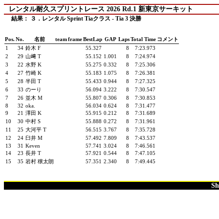
レンタル耐久スプリントレース 2026 Rd.1 新東京サーキット
結果： ３．レンタル Sprint Tiaクラス - Tia 3 決勝
Pos.
No.
名前
team
frame
BestLap
GAP
Laps
Total Time
コメント
1
34
鈴木 F
55.327
8
7:23.973
2
29
山﨑 T
55.152
1.001
8
7:24.974
3
22
水野 K
55.275
0.332
8
7:25.306
4
27
竹崎 K
55.183
1.075
8
7:26.381
5
28
半田 T
55.433
0.944
8
7:27.325
6
33
のーり
56.094
3.222
8
7:30.547
7
26
並木 M
55.807
0.306
8
7:30.853
8
32
oka.
56.034
0.624
8
7:31.477
9
21
澤田 K
55.915
0.212
8
7:31.689
10
30
中村 S
55.888
0.272
8
7:31.961
11
25
大河平 T
56.515
3.767
8
7:35.728
12
24
臼井 M
57.492
7.809
8
7:43.537
13
31
Keven
57.741
3.024
8
7:46.561
14
23
長井 T
57.921
0.544
8
7:47.105
15
35
岩村 穣太朗
57.351
2.340
8
7:49.445
Sh