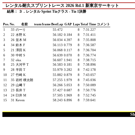
レンタル耐久スプリントレース 2026 Rd.1 新東京サーキット
結果： ３．レンタル Sprint Tiaクラス - Tia 1決勝
Pos.
No.
名前
team
frame
BestLap
GAP
Laps
Total Time
コメント
1
33
のーり
55.472
8
7:31.227
2
22
水野 K
56.182
0.184
8
7:31.411
3
26
並木 M
56.034
4.397
8
7:35.808
4
34
鈴木 F
56.113
0.779
8
7:36.587
5
21
澤田 K
56.068
0.117
8
7:36.704
6
30
中村 S
56.639
0.070
8
7:36.774
7
32
oka.
56.607
1.941
8
7:38.715
8
25
大河平 T
56.583
0.181
8
7:38.896
9
28
半田 T
55.979
3.282
8
7:42.178
10
27
竹崎 K
55.882
0.879
8
7:43.057
11
35
岩村 穣太朗
57.255
1.979
8
7:45.036
12
29
山﨑 T
56.266
5.053
8
7:50.089
13
23
長井 T
57.427
0.687
8
7:50.776
14
24
臼井 M
57.505
1.969
8
7:52.745
15
31
Keven
58.243
6.896
8
7:59.641
Sh