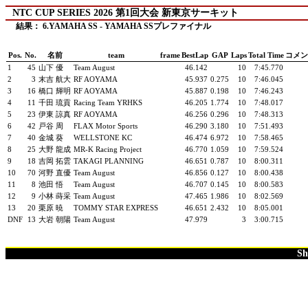
NTC CUP SERIES 2026 第1回大会 新東京サーキット
結果： 6.YAMAHA SS - YAMAHA SSプレファイナル
Pos.
No.
名前
team
frame
BestLap
GAP
Laps
Total Time
コメン
1
45
山下 優
Team August
46.142
10
7:45.770
2
3
末吉 航大
RF AOYAMA
45.937
0.275
10
7:46.045
3
16
橋口 輝明
RF AOYAMA
45.887
0.198
10
7:46.243
4
11
千田 琉貢
Racing Team YRHKS
46.205
1.774
10
7:48.017
5
23
伊東 諒真
RF AOYAMA
46.256
0.296
10
7:48.313
6
42
戸谷 周
FLAX Motor Sports
46.290
3.180
10
7:51.493
7
40
金城 葵
WELLSTONE KC
46.474
6.972
10
7:58.465
8
25
大野 龍成
MR-K Racing Project
46.770
1.059
10
7:59.524
9
18
吉岡 拓雲
TAKAGI PLANNING
46.651
0.787
10
8:00.311
10
70
河野 直優
Team August
46.856
0.127
10
8:00.438
11
8
池田 悟
Team August
46.707
0.145
10
8:00.583
12
9
小林 蒔采
Team August
47.465
1.986
10
8:02.569
13
20
栗原 暁
TOMMY STAR EXPRESS
46.651
2.432
10
8:05.001
DNF
13
大岩 朝陽
Team August
47.979
3
3:00.715
Sh