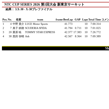
NTC CUP SERIES 2026 第1回大会 新東京サーキット
結果： 3.X-30 - X-30プレファイナル
Pos.
No.
名前
team
frame
BestLap
GAP
Laps
Total Time
コメ
1
4
中野 貴介
LUCE Motor Sports
41.773
10
7:00.314
2
7
真子 鉄朗
SCUDERIA SFIDA
41.794
0.711
10
7:01.025
3
20
栗原 暁
TOMMY STAR EXPRESS
42.377
17.383
10
7:26.772
4
38
黒田 弥晴
Ash
42.567
8.364
10
7:09.389
Sh