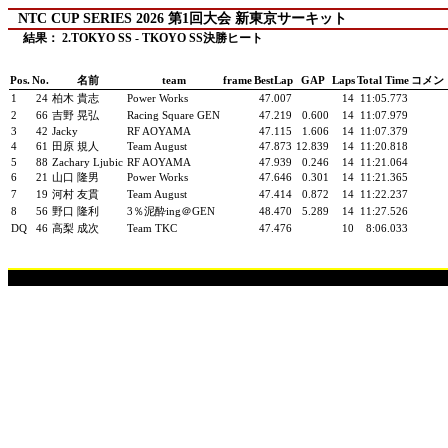
NTC CUP SERIES 2026 第1回大会 新東京サーキット
結果： 2.TOKYO SS - TKOYO SS決勝ヒート
Pos.
No.
名前
team
frame
BestLap
GAP
Laps
Total Time
コメン
1
24
柏木 貴志
Power Works
47.007
14
11:05.773
2
66
吉野 晃弘
Racing Square GEN
47.219
0.600
14
11:07.979
3
42
Jacky
RF AOYAMA
47.115
1.606
14
11:07.379
4
61
田原 規人
Team August
47.873
12.839
14
11:20.818
5
88
Zachary Ljubic
RF AOYAMA
47.939
0.246
14
11:21.064
6
21
山口 隆男
Power Works
47.646
0.301
14
11:21.365
7
19
河村 友貫
Team August
47.414
0.872
14
11:22.237
8
56
野口 隆利
3％泥酔ing＠GEN
48.470
5.289
14
11:27.526
DQ
46
高梨 成次
Team TKC
47.476
10
8:06.033