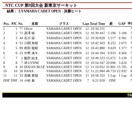
NTC CUP 第9回大会 新東京サーキット
結果： 3.YAMAHA CADET OPEN - 決勝ヒート
Pos.
PIC
No.
名前
クラス
Laps
Total Time
差
GAP
平
1
1
77
Oliver
YAMAHA CADET OPEN
12
10:34.251
2
2
71
原澤 稜
YAMAHA CADET OPEN
12
10:39.447
5.196
5.196
3
3
44
石川 宙
YAMAHA CADET OPEN
12
10:39.828
5.577
0.381
4
4
55
小関 朱晴
YAMAHA CADET OPEN
12
10:42.503
8.252
2.675
5
5
99
村田 龍昭
YAMAHA CADET OPEN
12
10:43.880
9.629
1.377
6
6
23
中野 湊斗
YAMAHA CADET OPEN
12
10:44.184
9.933
0.304
7
7
2
飯田 結太
YAMAHA CADET OPEN
12
10:49.323
15.072
5.139
8
8
7
JB LYNNE
YAMAHA CADET OPEN
12
10:54.347
20.096
5.024
9
9
10
DOZAN BLUE
YAMAHA CADET OPEN
12
11:10.052
35.801
15.705
10
10
28
HANA
YAMAHA CADET OPEN
12
11:22.984
48.733
12.932
11
11
33
高橋 善哉
YAMAHA CADET OPEN
11
10:56.555
1 Lap
1 Lap
DNF
DNF
14
小松 蒼
YAMAHA CADET OPEN
7
6:21.018
DNF
Sh