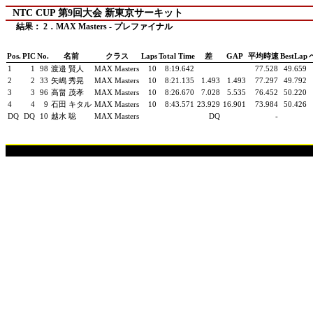
NTC CUP 第9回大会 新東京サーキット
結果： 2．MAX Masters - プレファイナル
Pos.
PIC
No.
名前
クラス
Laps
Total Time
差
GAP
平均時速
BestLap
1
1
98
渡邉 賢人
MAX Masters
10
8:19.642
77.528
49.659
2
2
33
矢嶋 秀晃
MAX Masters
10
8:21.135
1.493
1.493
77.297
49.792
3
3
96
高畠 茂孝
MAX Masters
10
8:26.670
7.028
5.535
76.452
50.220
4
4
9
石田 キタル
MAX Masters
10
8:43.571
23.929
16.901
73.984
50.426
DQ
DQ
10
越水 聡
MAX Masters
DQ
-