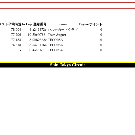
ベスト平均時速
In Lap
登録番号
team
Engine
ポイント
78.004
8
a246872e
ハルナカートクラブ
0
77.796
10
5bffc788
Team August
0
77.133
3
9bb23d8c
TECORSA
0
76.818
8
e47611b4
TECORSA
0
-
0
4a831c0
TECORSA
0
Shin Tokyo Circuit