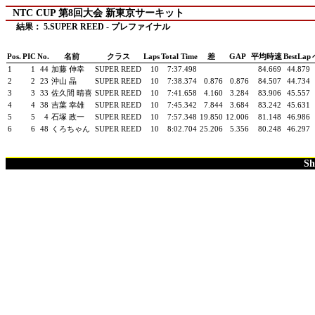
NTC CUP 第8回大会 新東京サーキット
結果： 5.SUPER REED - プレファイナル
Pos.
PIC
No.
名前
クラス
Laps
Total Time
差
GAP
平均時速
BestLap
1
1
44
加藤 伸幸
SUPER REED
10
7:37.498
84.669
44.879
2
2
23
沖山 晶
SUPER REED
10
7:38.374
0.876
0.876
84.507
44.734
3
3
33
佐久間 晴喜
SUPER REED
10
7:41.658
4.160
3.284
83.906
45.557
4
4
38
吉葉 幸雄
SUPER REED
10
7:45.342
7.844
3.684
83.242
45.631
5
5
4
石塚 政一
SUPER REED
10
7:57.348
19.850
12.006
81.148
46.986
6
6
48
くろちゃん
SUPER REED
10
8:02.704
25.206
5.356
80.248
46.297
Sh