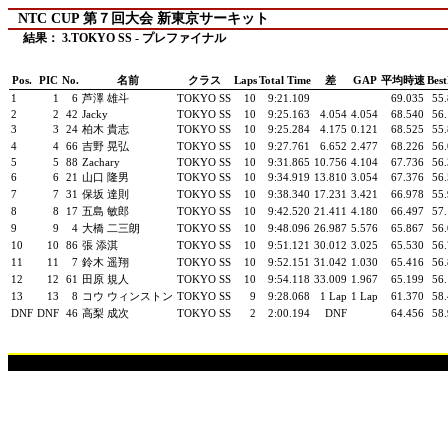
NTC CUP 第７回大会 新東京サーキット
結果： 3.TOKYO SS - プレファイナル
Pos.
PIC
No.
名前
クラス
Laps
Total Time
差
GAP
平均時速
Bes
1
1
6
芦澤 雄斗
TOKYO SS
10
9:21.109
69.035
55
2
2
42
Jacky
TOKYO SS
10
9:25.163
4.054
4.054
68.540
56
3
3
24
柏木 貴志
TOKYO SS
10
9:25.284
4.175
0.121
68.525
55
4
4
66
吉野 晃弘
TOKYO SS
10
9:27.761
6.652
2.477
68.226
56
5
5
88
Zachary
TOKYO SS
10
9:31.865
10.756
4.104
67.736
56
6
6
21
山口 隆男
TOKYO SS
10
9:34.919
13.810
3.054
67.376
56
7
7
31
保坂 達則
TOKYO SS
10
9:38.340
17.231
3.421
66.978
55
8
8
17
五島 敏郎
TOKYO SS
10
9:42.520
21.411
4.180
66.497
57
9
9
4
大橋 二三朗
TOKYO SS
10
9:48.096
26.987
5.576
65.867
56
10
10
86
張 添淇
TOKYO SS
10
9:51.121
30.012
3.025
65.530
56
11
11
7
鈴木 遥翔
TOKYO SS
10
9:52.151
31.042
1.030
65.416
56
12
12
61
田原 規人
TOKYO SS
10
9:54.118
33.009
1.967
65.199
56
13
13
8
コウ ウィンストン
TOKYO SS
9
9:28.068
1 Lap
1 Lap
61.370
58
DNF
DNF
46
高梨 成次
TOKYO SS
2
2:00.194
DNF
64.456
58