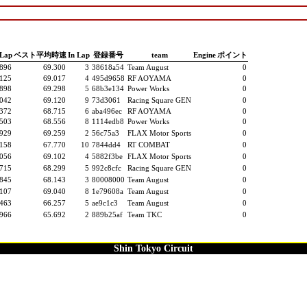
tLap
ベスト平均時速
In Lap
登録番号
team
Engine
ポイント
.896
69.300
3
38618a54
Team August
0
.125
69.017
4
495d9658
RF AOYAMA
0
.898
69.298
5
68b3e134
Power Works
0
.042
69.120
9
73d3061
Racing Square GEN
0
.372
68.715
6
aba496ec
RF AOYAMA
0
.503
68.556
8
1114edb8
Power Works
0
.929
69.259
2
56c75a3
FLAX Motor Sports
0
.158
67.770
10
7844dd4
RT COMBAT
0
.056
69.102
4
5882f3be
FLAX Motor Sports
0
.715
68.299
5
992c8cfc
Racing Square GEN
0
.845
68.143
3
80008000
Team August
0
.107
69.040
8
1e79608a
Team August
0
.463
66.257
5
ae9c1c3
Team August
0
.966
65.692
2
889b25af
Team TKC
0
Shin Tokyo Circuit