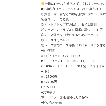
一緒にレースを盛り上げてくれるマーシャ
■仕事内容（ポジションによって仕事内容はい
①黄色、赤、青などの旗を指示に基づいて掲示
②各コーナーで監視
③ピットストップ時の給油、タイム計測
④レース中のトラブルに指示に基づいて対応
⑤レース運営を円滑にするためのサポート
⑥レース進行のサポート
⑦レース前のコース準備（タイヤバリアを作る
■勤務時間
A：8/15（土）8：30～18：30
B：8/15（土）18：30～8/16（日）3：30
C：8/16（日）3：30～13：30予定 ※片付け
■日給
A：15,000円
B：20,000円
C：22,000円
■交通手段
車、バイク、交通機関なんでもOK
■問い合わせ先