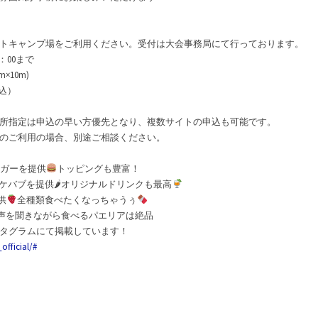
トキャンプ場をご利用ください。受付は大会事務局にて行っております。
：00まで
10m)
税込）
所指定は申込の早い方優先となり、複数サイトの申込も可能です。
のご利用の場合、別途ご相談ください。
ーガーを提供
トッピングも豊富！
ケバブを提供🌶オリジナルドリンクも最高
供
全種類食べたくなっちゃうぅ
声を聞きながら食べるパエリアは絶品
タグラムにて掲載しています！
official/#