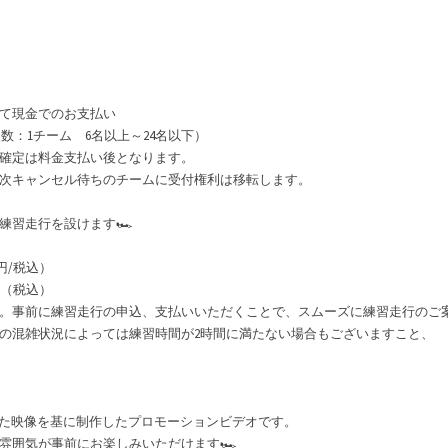
て現金でのお支払い
数：1チーム 6名以上～24名以下）
確定は料金支払い後となります。
次キャンセル待ちのチームに受付権利は移転します。
練習走行を設けます🏎
0円/税込）
円（税込）
。事前に練習走行の申込、支払いいただくことで、スムーズに練習走行の
の混雑状況によっては練習時間が2時間に満たない場合もございますこと、
た映像を基に制作したプロモーションビデオです。
雰囲気が事前にお楽しみいただけます🏎