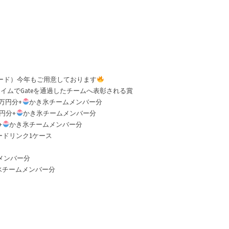
／
8
月
15
日
（土）
アワード）今年もご用意しております
～
イムでGateを通過したチームへ表彰される賞
16
品１万円分+
かき氷チームメンバー分
日
万円分+
かき氷チームメンバー分
（日）
+
かき氷チームメンバー分
ジードリンク1ケース
メンバー分
氷チームメンバー分