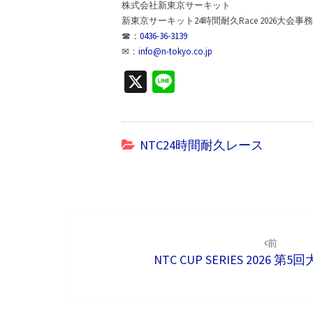
株式会社新東京サーキット
新東京サーキット24時間耐久Race 2026大会事
☎：
0436-36-3139
✉：
info@n-tokyo.co.jp
X
Li
n
e
NTC24時間耐久レース
投
稿
前
NTC CUP SERIES 2026 第
ナ
ビ
ゲ