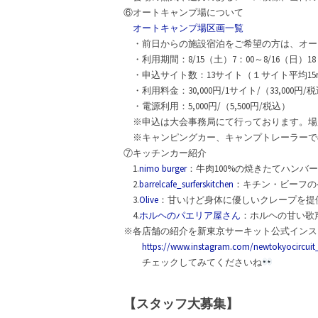
⑥オートキャンプ場について
オートキャンプ場区画一覧
・前日からの施設宿泊をご希望の方は、オー
・利用期間：8/15（土）7：00～8/16（日）18
・申込サイト数：13サイト（１サイト平均15m×
・利用料金：30,000円/1サイト/（33,000円/
・電源利用：5,000円/（5,500円/税込）
※申込は大会事務局にて行っております。場
※キャンピングカー、キャンプトレーラーで
⑦キッチンカー紹介
1.
nimo burger
：牛肉100%の焼きたてハンバ
2.
barrelcafe_surferskitchen
：キチン・ビーフの
3.
Olive
：甘いけど身体に優しいクレープを提
4.
ホルヘのパエリア屋さん
：ホルヘの甘い歌
※各店舗の紹介を新東京サーキット公式インス
https://www.instagram.com/newtokyocircuit_
チェックしてみてくださいね
【スタッフ大募集】