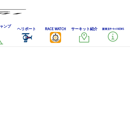
ャンプ
ヘリポート
RACE WATCH
サーキット紹介
新東京ｻｰｷｯﾄNEWS
土）～16日（日）