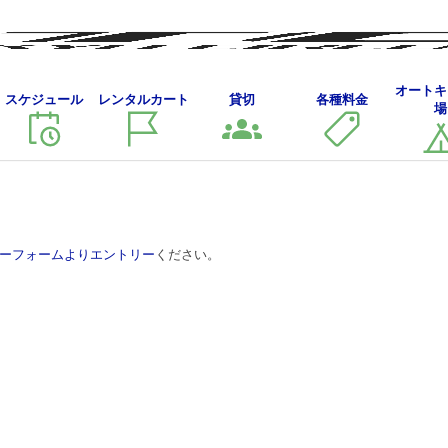
新
オートキ
スケジュール
レンタルカート
貸切
各種料金
 24時間耐久RACE 2026／8月15日（
場
東
京
サ
ー
キ
ッ
ーフォームよりエントリー
ください。
ト
24
時
間
耐
久
RACE
2026