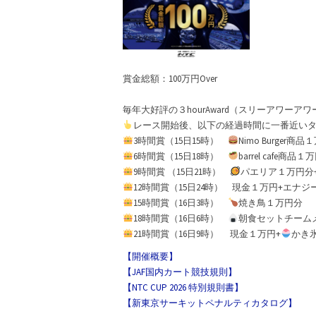
賞金総額：100万円Over
毎年大好評の３hourAward（スリーアワー
レース開始後、以下の経過時間に一番近いタ
3時間賞（15日15時）
Nimo Burger商
6時間賞（15日18時）
barrel cafe商品１
9時間賞 （15日21時）
パエリア１万円分
12時間賞（15日24時） 現金１万円+エナ
15時間賞（16日3時）
焼き鳥１万円分
18時間賞（16日6時）
朝食セットチーム
21時間賞（16日9時） 現金１万円+
かき
【開催概要】
【JAF国内カート競技規則】
【NTC CUP 2026 特別規則書】
【新東京サーキットペナルティカタログ】