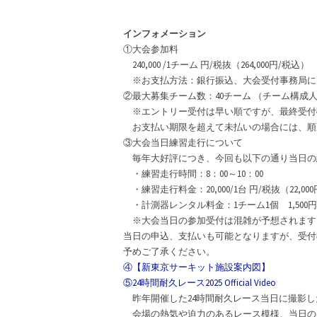
インフォメーション
①大会参加料
240,000 /1チーム 円/税抜（264,000円/税込）
※お支払方法：銀行振込、大会受付事務局に
②最大募集チーム数：40チーム （チーム構成人
※エントリー受付は早い順ですが、最終受付
お支払い期限を超えて未払いの場合には、順
③大会当日練習走行について
毎年大好評につき、今回も以下の通り当日の
・練習走行時間：8：00～10：00
・練習走行料金：20,000/1台 円/税抜（22,00
・計測器レンタル料金：1チーム1個 1,500
※大会当日の参加受付は混雑が予想されます
当日の申込、支払いも可能となりますが、受付
予めご了承ください。
④【新東京サーキット施設案内図】
⑤24時間耐久レース2025 Official Video
昨年開催した24時間耐久レース当日に撮影し
会場の熱気や迫力のあるレース模様、当日の