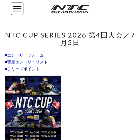
NTC
NTC CUP SERIES 2026 第4回大会／7
CUP
月5日
SERIES
2026
■エントリーフォーム
第
■暫定エントリーリスト
4
■シリーズポイント
回
大
会
／
7
月
5
日