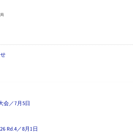
務局
らせ
第4回大会／7月5日
26 Rd.4／8月1日