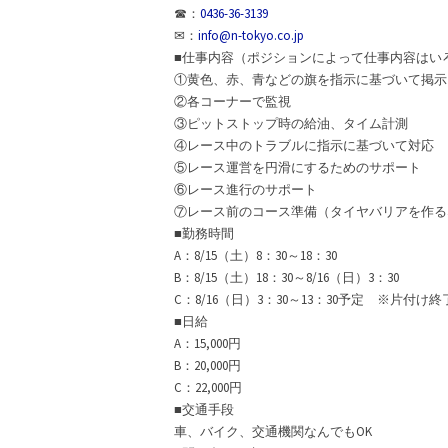
☎：
0436-36-3139
✉：
info@n-tokyo.co.jp
■仕事内容（ポジションによって仕事内容はい
①黄色、赤、青などの旗を指示に基づいて掲示
②各コーナーで監視
③ピットストップ時の給油、タイム計測
④レース中のトラブルに指示に基づいて対応
⑤レース運営を円滑にするためのサポート
⑥レース進行のサポート
⑦レース前のコース準備（タイヤバリアを作る
■勤務時間
A：8/15（土）8：30～18：30
B：8/15（土）18：30～8/16（日）3：30
C：8/16（日）3：30～13：30予定 ※片付け
■日給
A：15,000円
B：20,000円
C：22,000円
■交通手段
車、バイク、交通機関なんでもOK