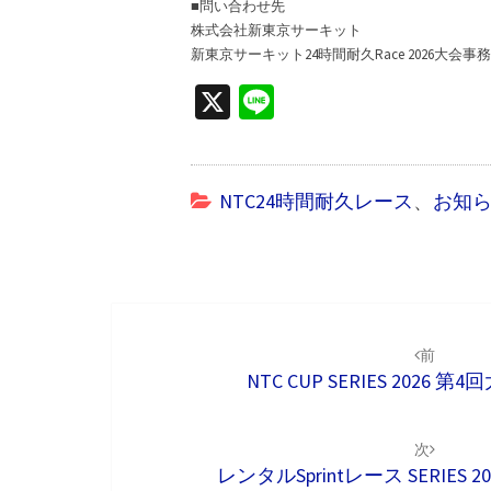
■問い合わせ先
株式会社新東京サーキット
新東京サーキット24時間耐久Race 2026大会事
X
Li
n
e
NTC24時間耐久レース
、
お知
投
稿
前
NTC CUP SERIES 2026 
ナ
ビ
次
ゲ
レンタルSprintレース SERIES 20