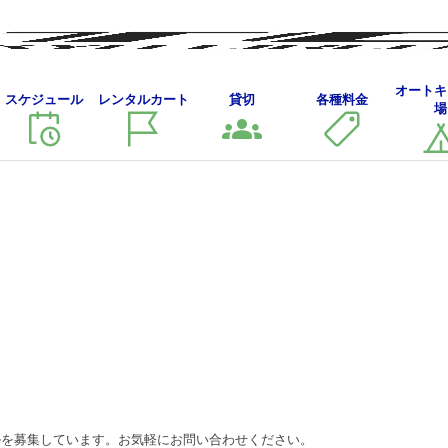
【24
オートキ
スケジュール
レンタルカート
貸切
各種料金
【24時間耐久レース スタッフ大募集】
場
時
間
耐
久
レ
ー
ス
ス
タ
ッ
フ
大
募
集】
ルを募集しています。お気軽にお問い合わせください。