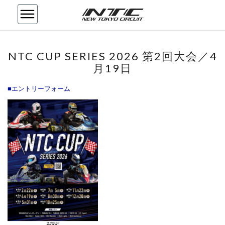
NTC
NTC CUP SERIES 2026 第2回大会／4
CUP
月19日
SERIES
2026
■エントリーフォーム
第
2
回
大
会
／
4
月
19
日