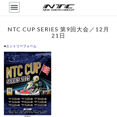
NTC
NTC CUP SERIES 第9回大会／12月
CUP
21日
SERIES
第
■
エントリーフォーム
9
回
大
会
／
12
月
21
日