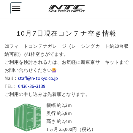
10
10月7日現在コンテナ空き情報
月
7
20フィートコンテナガレージ
（
レーシングカート約20台収
日
現
納可能）が1枠空きがでます。
在
ご利用を検討される方は、お気軽に新東京サーキットまで
コ
お問い合わせください
ン
Mail：
staff@n-tokyo.co.jp
テ
ナ
TEL：
0436-36-3139
空
ご利用の申し込みは先着順となります。
き
横幅 約2,3ｍ
情
報
奥行 約5,8ｍ
高さ 約2,4ｍ
1ヵ月 35,000円（税込）