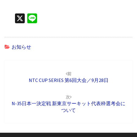
X
Li
n
e
お知らせ
投
稿
前
ナ
NTC CUP SERIES 第6回大会／9月28日
ビ
ゲ
次
ー
N-35日本一決定戦 新東京サーキット代表枠選考会に
シ
ついて
ョ
ン